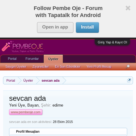
Follow Pembe Oje - Forum
with Tapatalk for Android
Open in app
Install
Giriş Yap & Kayıt Ol
Portal
Forumlar
Üyeler
Saygın Üyeler
Ziyaretciler
En Son Etkinlikler
Yeni Profil Mesajı
Portal
Üyeler
sevcan ada
sevcan ada
Yeni Üye
, Bayan,
Şehir:
edirne
www.pembeoje.com
sevcan ada en son aktivitesi:
28 Ekim 2015
Profil Mesajları