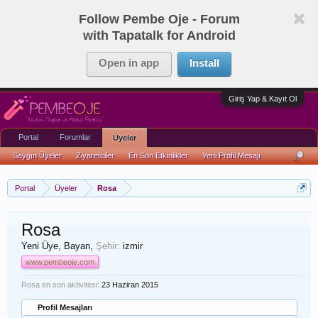
Follow Pembe Oje - Forum
with Tapatalk for Android
Open in app
Install
Giriş Yap & Kayıt Ol
Portal
Forumlar
Üyeler
Saygın Üyeler
Ziyaretciler
En Son Etkinlikler
Yeni Profil Mesajı
Portal
Üyeler
Rosa
Rosa
Yeni Üye
, Bayan,
Şehir:
izmir
www.pembeoje.com
Rosa en son aktivitesi:
23 Haziran 2015
Profil Mesajları