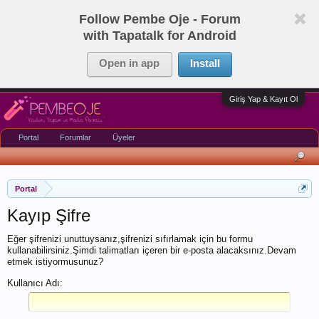
Follow Pembe Oje - Forum
with Tapatalk for Android
Open in app
Install
Giriş Yap & Kayıt Ol
Portal
Forumlar
Üyeler
Portal
Kayıp Şifre
Eğer şifrenizi unuttuysanız,şifrenizi sıfırlamak için bu formu
kullanabilirsiniz.Şimdi talimatları içeren bir e-posta alacaksınız.Devam
etmek istiyormusunuz?
Kullanıcı Adı: