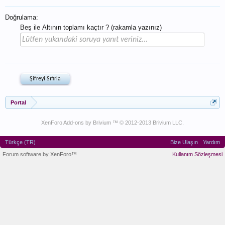
Doğrulama:
Beş ile Altının toplamı kaçtır ? (rakamla yazınız)
Portal
XenForo Add-ons by Brivium ™ © 2012-2013 Brivium LLC.
Türkçe (TR)
Bize Ulaşın
Yardım
Forum software by XenForo™
Kullanım Sözleşmesi