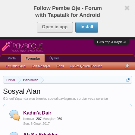
Follow Pembe Oje - Forum
with Tapatalk for Android
Open in app
Install
Giriş Yap & Kayıt Ol
Portal
Üyeler
Forumlar
Forumları Ara
Son Mesajlar
Canlı
Dikkat Çeken Konular
Portal
Forumlar
Sosyal Alan
Güncel Yaşamda olup bitenler, sosyal paylaşımlar, sorular veya sorunlar
Kadın'a Dair
Konular:
207
Mesajlar:
950
8 Ocak 2017
Ah Şu Erkekler