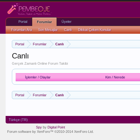
Portal
Üyeler
Forumlar
Forumları Ara
Son Mesajlar
Canlı
Dikkat Çeken Konular
Portal
Forumlar
Canlı
Canlı
Gerçek Zamanlı Online Forum Takibi
İşlemler / Olaylar
Kim / Nerede
Portal
Forumlar
Canlı
Türkçe (TR)
Spy
by
Digital Point
Forum software by XenForo™
©2010-2014 XenForo Ltd.