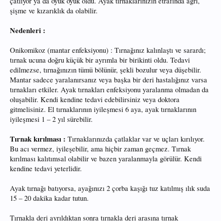
çatlıyor ya da oyuk oyuk oldu. Ayak tırnaklarınızın etrafında ağrı,
şişme ve kızarıklık da olabilir.
Nedenleri :
Onikomikoz (mantar enfeksiyonu) : Tırnağınız kalınlaştı ve sarardı;
tırnak ucuna doğru küçük bir ayrımla bir birikinti oldu. Tedavi
edilmezse, tırnağınızın tümü bölünür, şekli bozulur veya düşebilir.
Mantar sadece yaralanırsanız veya başka bir deri hastalığınız varsa
tırnakları etkiler. Ayak tırnakları enfeksiyonu yaralanma olmadan da
oluşabilir. Kendi kendine tedavi edebilirsiniz veya doktora
gitmelisiniz. El tırnaklarının iyileşmesi 6 aya, ayak tırnaklarının
iyileşmesi 1 – 2 yıl sürebilir.
Tırnak kırılması :
Tırnaklarınızda çatlaklar var ve uçları kırılıyor.
Bu acı vermez, iyileşebilir, ama hiçbir zaman geçmez. Tırnak
kırılması kalıtımsal olabilir ve bazen yaralanmayla görülür. Kendi
kendine tedavi yeterlidir.
Ayak tırnağı batıyorsa, ayağınızı 2 çorba kaşığı tuz katılmış ılık suda
15 – 20 dakika kadar tutun.
Tırnakla deri ayrıldıktan sonra tırnakla deri arasına tırnak