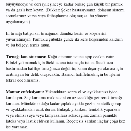
büyüyünceye ve deri iyileşinceye kadar birkaç gün küçük bir pamuk
ya da gazlı bez koyun. (Dikkat: Şeker hastasıysanız, dolaşım sistemi
sorunlarınız varsa veya iltihaplanma oluşmuşsa, bu yöntemi
uygulamayın.)
El tırnağı batıyorsa, tırnağınızı dümdüz kesin ve köşelerini
yuvarlatmayın. Pamuklu çubukla günde iki kere köşesinden kaldırın
ve bu bölgeyi temiz tutun.
Tırnağı kan oturması:
Kağıt atacının ucunu açıp ocakta ısıtın.
Elinizi yakmamak için öteki ucunu tutamaçla tutun. Sıcak ucu
bastırmadan hafifçe tırnağınıza değdirin; kanın dışarıya akması için
acıtmayan bir delik oluşacaktır. Basıncı hafifletmek için bu işlemi
tekrar edebilirsiniz.
Mantar enfeksiyonu:
Yıkandıktan sonra el ve ayaklarınızı iyice
kurulayın. Saç kurutma makinesini en az sıcaklığa getirerek tırnağı
kurutun. Mümkün olduğu kadar çıplak ayakla gezin; sentetik çorap
ve ayakkabından uzak durun. Bulaşık yıkarken, temizlik yaparken
veya elinizi suya veya kimyasallara sokacağınız zaman pamuklu
lateks veya lastik eldiven kullanın. Reçetesiz satılan ilaçlar çoğu kez
işe yaramaz.