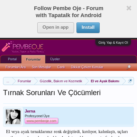
Follow Pembe Oje - Forum
with Tapatalk for Android
Open in app
Install
Giriş Yap & Kayıt Ol
Portal
Üyeler
Forumlar
Forumları Ara
Son Mesajlar
Canlı
Dikkat Çeken Konular
...
Forumlar
Güzellik, Bakım ve Kozmetik
El ve Ayak Bakımı
Tırnak Sorunları Ve Çöcümleri
Jerna
Profesyonel Üye
www.pembeoje.com
El veya ayak tırnaklarınız renk değiştirdi, kırılıyor, kalınlaştı, uçları