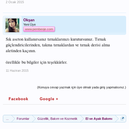
2 Ocak 2015
Okşan
Yeni Üye
www.pembeoje.com
Sık aseton kullanırsanız tırnaklarınızı kurutursunuz. Tırnak
güçlendiricilerinden, takma tırnaklardan ve tırnak derisi alma
aletinden kaçının.
özellikle bu bilgiler için teşekkürler.
11 Haziran 2015
(Konuya cevap yazmak için üye olmalı yada giriş yapmalısınız.)
Facebook
Google +
...
Forumlar
Güzellik, Bakım ve Kozmetik
El ve Ayak Bakımı