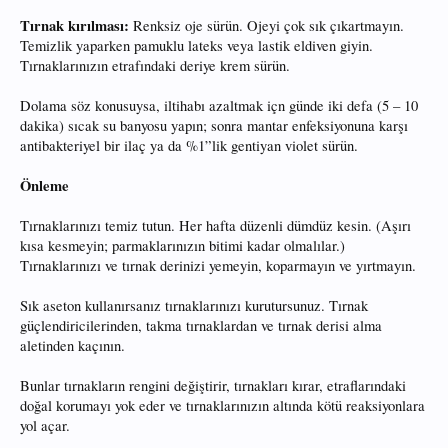
Tırnak kırılması:
Renksiz oje sürün. Ojeyi çok sık çıkartmayın.
Temizlik yaparken pamuklu lateks veya lastik eldiven giyin.
Tırnaklarınızın etrafındaki deriye krem sürün.
Dolama söz konusuysa, iltihabı azaltmak içn günde iki defa (5 – 10
dakika) sıcak su banyosu yapın; sonra mantar enfeksiyonuna karşı
antibakteriyel bir ilaç ya da %1”lik gentiyan violet sürün.
Önleme
Tırnaklarınızı temiz tutun. Her hafta düzenli dümdüz kesin. (Aşırı
kısa kesmeyin; parmaklarınızın bitimi kadar olmalılar.)
Tırnaklarınızı ve tırnak derinizi yemeyin, koparmayın ve yırtmayın.
Sık aseton kullanırsanız tırnaklarınızı kurutursunuz. Tırnak
güçlendiricilerinden, takma tırnaklardan ve tırnak derisi alma
aletinden kaçının.
Bunlar tırnakların rengini değiştirir, tırnakları kırar, etraflarındaki
doğal korumayı yok eder ve tırnaklarınızın altında kötü reaksiyonlara
yol açar.